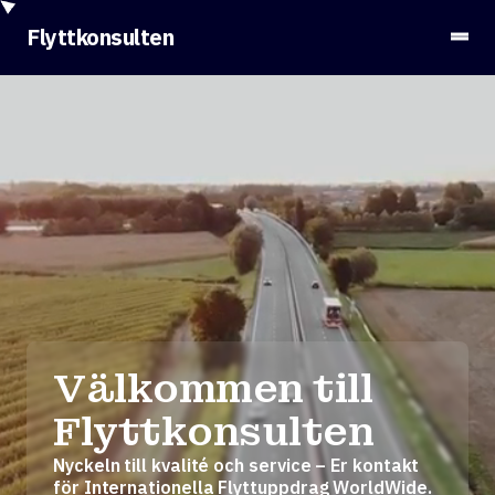
Flyttkonsulten
Välkommen till
Flyttkonsulten
Nyckeln till kvalité och service – Er kontakt
för Internationella Flyttuppdrag WorldWide.