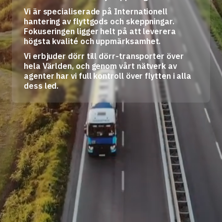
Vi är specialiserade på Internationell
hantering av flyttgods och skeppningar.
Fokuseringen ligger helt på att leverera
högsta kvalité och uppmärksamhet.
Vi erbjuder dörr till dörr-transporter över
hela Världen, och genom vårt nätverk av
agenter har vi full kontroll över flytten i alla
dess led.